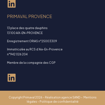
PRIMAVAL PROVENCE
13 place des quatre dauphins
13 100 AIX-EN-PROVENCE
Enregistrement ORIAS n°25003309
Immatriculée au RCS d’Aix-En-Provence
n°942 026 204
Membre de la compagnie des CGP
Copyright Primaval 2026 – Réalisation
agence SAND
–
Mentions
légales
–
Politique de confidentialité