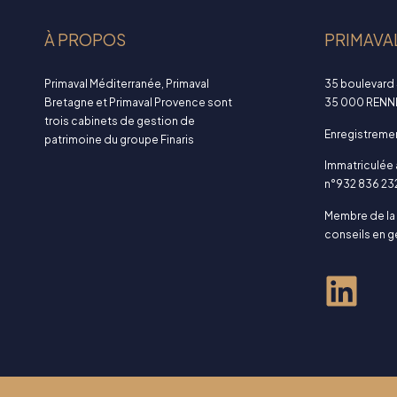
À PROPOS
PRIMAVA
Primaval Méditerranée, Primaval
35 boulevard 
Bretagne et Primaval Provence sont
35 000 RENN
trois cabinets de gestion de
Enregistrem
patrimoine du groupe Finaris
Immatriculée
n°932 836 23
Membre de la
conseils en g