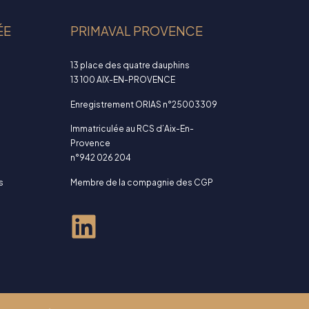
ÉE
PRIMAVAL PROVENCE
13 place des quatre dauphins
13 100 AIX-EN-PROVENCE
Enregistrement ORIAS n°25003309
Immatriculée au RCS d’Aix-En-
Provence
n°942 026 204
s
Membre de la compagnie des CGP