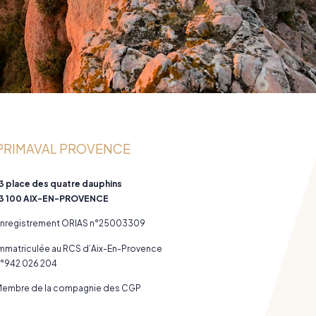
PRIMAVAL PROVENCE
3 place des quatre dauphins
3 100 AIX-EN-PROVENCE
nregistrement ORIAS n°25003309
mmatriculée au RCS d’Aix-En-Provence
°942 026 204
embre de la compagnie des CGP